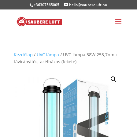
+36307565005
hello@saubereluft.hu
Kezdőlap
/
UVC lámpa
/ UVC lámpa 38W 253,7nm +
távirányítós, acélházas (fekete)