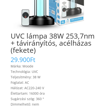
UVC lámpa 38W 253,7nm
+ távirányítós, acélházas
(fekete)
29.900
Ft
Márka: Moode
Technológia: UVC
Teljesítmény: 38 W
Foglalat: AC
Hálózat: AC220-240 V
Élettartam: 16000 óra
Sugárzási szög: 360 °
Dimmelhető: nem