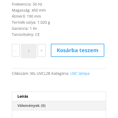
Frekvencia: 50 Hz
Magasság: 450 mm
Átmérő: 190 mm
Termék súlya: 1.020 g
Garancia: 1 év
Tanúsítvány: CE
UVC
Kosárba teszem
-
+
lámpa
38W
253,7nm
+
Cikkszám:
ML-UVCL2B
Kategória:
UVC lámpa
távirányítós,
acélházas
(fekete)
mennyiség
Leírás
Vélemények (0)