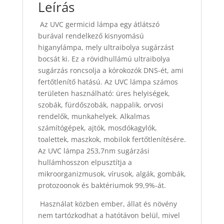
Leírás
Az UVC germicid lámpa egy átlátszó
burával rendelkező kisnyomású
higanylámpa, mely ultraibolya sugárzást
bocsát ki. Ez a rövidhullámú ultraibolya
sugárzás roncsolja a kórokozók DNS-ét, ami
fertőtlenítő hatású. Az UVC lámpa számos
területen használható: üres helyiségek,
szobák, fürdőszobák, nappalik, orvosi
rendelők, munkahelyek. Alkalmas
számítógépek, ajtók, mosdókagylók,
toalettek, maszkok, mobilok fertőtlenítésére.
Az UVC lámpa 253,7nm sugárzási
hullámhosszon elpusztítja a
mikroorganizmusok, vírusok, algák, gombák,
protozoonok és baktériumok 99,9%-át.
Használat közben ember, állat és növény
nem tartózkodhat a hatótávon belül, mivel