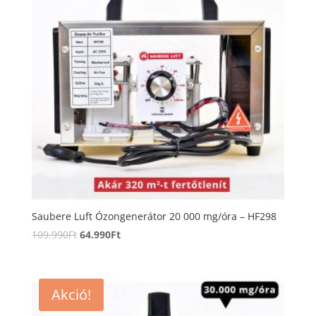
Saubere Luft Ózongenerátor 20 000 mg/óra – HF298
Original
Current
109.990
Ft
64.990
Ft
price
price
was:
is:
109.990Ft.
64.990Ft.
Akció!