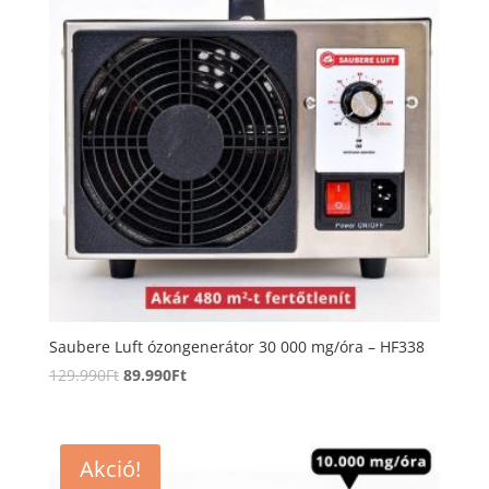
Saubere Luft ózongenerátor 30 000 mg/óra – HF338
Original
Current
129.990
Ft
89.990
Ft
price
price
was:
is:
129.990Ft.
89.990Ft.
Akció!