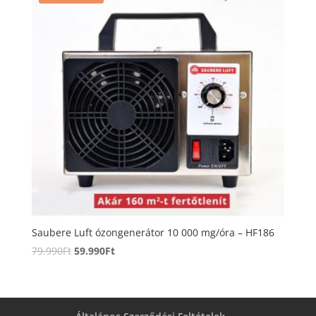
Saubere Luft ózongenerátor 10 000 mg/óra – HF186
Original
Current
79.990
Ft
59.990
Ft
price
price
was:
is:
79.990Ft.
59.990Ft.