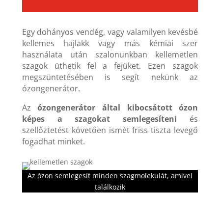
Egy dohányos vendég, vagy valamilyen kevésbé
kellemes hajlakk vagy más kémiai szer
használata után szalonunkban kellemetlen
szagok üthetik fel a fejüket.
Ezen szagok
megszüntetésében is segít nekünk az
ózongenerátor.
Az
ózongenerátor által kibocsátott ózon
képes a szagokat semlegesíteni
és
szellőztetést követően ismét friss tiszta levegő
fogadhat minket.
Az ózon semlegesít minden szagmolekulát, amivel
találkozik