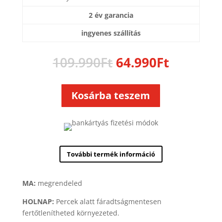
2 év garancia
ingyenes szállítás
Original
Current
109.990
Ft
64.990
Ft
price
price
was:
is:
109.990Ft.
64.990Ft
Kosárba teszem
További termék információ
MA:
megrendeled
HOLNAP:
Percek alatt fáradtságmentesen
fertőtlenítheted környezeted.