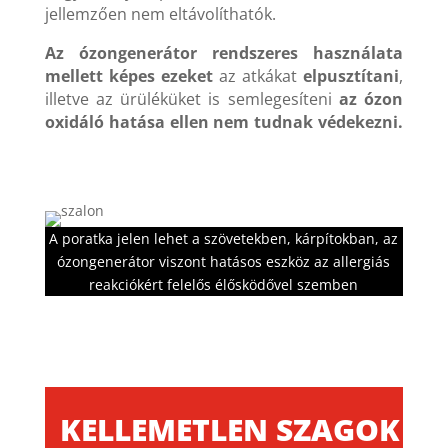
jellemzően nem eltávolíthatók.
Az ózongenerátor rendszeres használata
mellett képes ezeket
az atkákat
elpusztítani
,
illetve az ürüléküket is semlegesíteni
az ózon
oxidáló hatása ellen nem tudnak védekezni.
A poratka jelen lehet a szövetekben, kárpítokban, az
ózongenerátor viszont hatásos eszköz az allergiás
reakciókért felelős élősködővel szemben
KELLEMETLEN SZAGOK