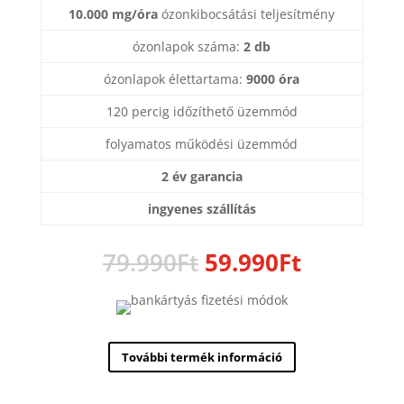
10.000 mg/óra
ózonkibocsátási teljesítmény
ózonlapok száma:
2 db
ózonlapok élettartama:
9000 óra
120 percig időzíthető üzemmód
folyamatos működési üzemmód
2 év garancia
ingyenes szállítás
Original
Current
79.990
Ft
59.990
Ft
price
price
was:
is:
79.990Ft.
59.990Ft.
További termék információ