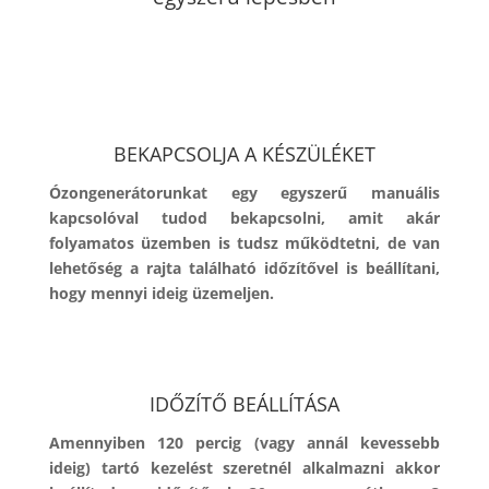
BEKAPCSOLJA A KÉSZÜLÉKET
Ózongenerátorunkat egy egyszerű manuális
kapcsolóval tudod bekapcsolni, amit akár
folyamatos üzemben is tudsz működtetni, de van
lehetőség a rajta található időzítővel is beállítani,
hogy mennyi ideig üzemeljen.
IDŐZÍTŐ BEÁLLÍTÁSA
Amennyiben 120 percig (vagy annál kevessebb
ideig) tartó kezelést szeretnél alkalmazni akkor