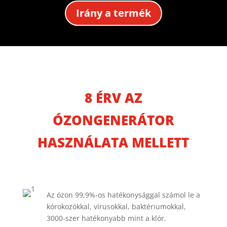
Irány a termék
8 ÉRV AZ
ÓZONGENERÁTOR
HASZNÁLATA MELLETT
Az ózon 99,9%-os hatékonysággal számol le a
kórokozókkal, vírusokkal, baktériumokkal,
3000-szer hatékonyabb mint a klór.