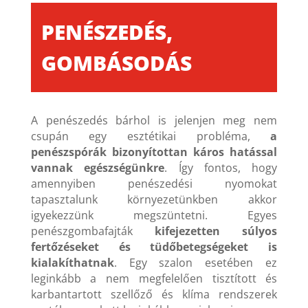
PENÉSZEDÉS,
GOMBÁSODÁS
A penészedés bárhol is jelenjen meg nem
csupán egy esztétikai probléma,
a
penészspórák bizonyítottan káros hatással
vannak egészségünkre
. Így fontos, hogy
amennyiben penészedési nyomokat
tapasztalunk környezetünkben akkor
igyekezzünk megszüntetni. Egyes
penészgombafajták
kifejezetten súlyos
fertőzéseket és tüdőbetegségeket is
kialakíthatnak
. Egy szalon esetében ez
leginkább a nem megfelelően tisztított és
karbantartott szellőző és klíma rendszerek