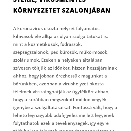
KÖRNYEZETET SZALONJÁBAN
A koronavírus okozta helyzet folyamatos
kihívások elé álltja az olyan szolgáltatókat is,
mint a kozmetikusok, fodrászok,
szépségszalonok, pedikűrösök, műkörmösök,
szoláriumok. Ezeken a helyeken általában
szívesen töltjük az időnket, hiszen hozzájárulnak
ahhoz, hogy jobban érezhessük magunkat a
bőrünkben, azonban a vírushelyzet okozta
félelmek visszafoghatják az ügyfélkört abban,
hogy a korábban megszokott módon vegyék
igénybe a szolgáltatásaikat. Fontossá vált, hogy a
lehető legnagyobb odafigyelés mellett legyenek
folytathatók ezek a tevékenységek, így egyre