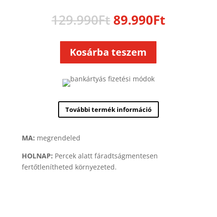
Original
Current
129.990
Ft
89.990
Ft
price
price
was:
is:
129.990Ft.
89.990Ft
Kosárba teszem
További termék információ
MA:
megrendeled
HOLNAP:
Percek alatt fáradtságmentesen
fertőtlenítheted környezeted.