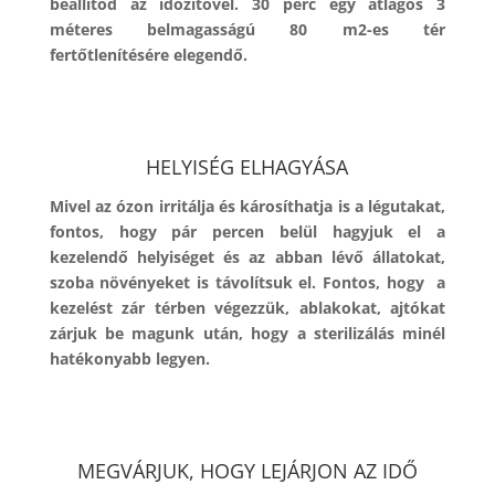
beállítod az időzítővel. 30 perc egy átlagos 3
méteres belmagasságú 80 m2-es tér
fertőtlenítésére elegendő.
HELYISÉG ELHAGYÁSA
Mivel az ózon irritálja és károsíthatja is a légutakat,
fontos, hogy pár percen belül hagyjuk el a
kezelendő helyiséget és az abban lévő állatokat,
szoba növényeket is távolítsuk el. Fontos, hogy a
kezelést zár térben végezzük, ablakokat, ajtókat
zárjuk be magunk után, hogy a sterilizálás minél
hatékonyabb legyen.
MEGVÁRJUK, HOGY LEJÁRJON AZ IDŐ