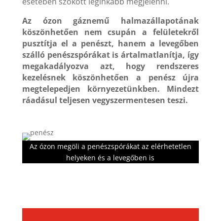
esetében szokott leginkább megjelenni.
Az ózon gáznemű halmazállapotának
köszönhetően nem csupán a felületekről
pusztítja el a penészt, hanem a levegőben
szálló penészspórákat is ártalmatlanítja, így
megakadályozva azt, hogy rendszeres
kezelésnek köszönhetően a penész újra
megtelepedjen környezetünkben. Mindezt
ráadásul teljesen vegyszermentesen teszi.
Az ózon megöli a penészspórákat az elérhetetlen
helyeken és a levegőben is