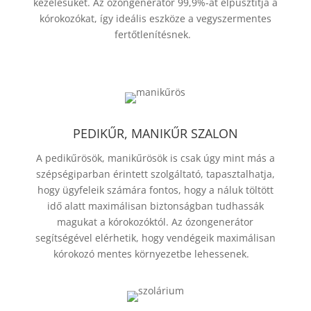
kezelésüket. Az ózongenerátor 99,9%-át elpusztítja a
kórokozókat, így ideális eszköze a vegyszermentes
fertőtlenítésnek.
PEDIKŰR, MANIKŰR SZALON
A pedikűrösök, manikűrösök is csak úgy mint más a
szépségiparban érintett szolgáltató, tapasztalhatja,
hogy ügyfeleik számára fontos, hogy a náluk töltött
idő alatt maximálisan biztonságban tudhassák
magukat a kórokozóktól. Az ózongenerátor
segítségével elérhetik, hogy vendégeik maximálisan
kórokozó mentes környezetbe lehessenek.