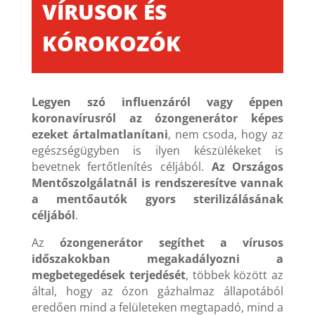
VÍRUSOK ÉS
KÓROKOZÓK
Legyen szó influenzáról vagy éppen
koronavírusról az ózongenerátor képes
ezeket ártalmatlanítani
, nem csoda, hogy az
egészségügyben is ilyen készülékeket is
bevetnek fertőtlenítés céljából.
Az Országos
Mentőszolgálatnál is rendszeresítve vannak
a mentőautók gyors sterilizálásának
céljából
.
Az
ózongenerátor segíthet a vírusos
időszakokban megakadályozni a
megbetegedések terjedését
, többek között az
által, hogy az ózon gázhalmaz állapotából
eredően mind a felületeken megtapadó, mind a