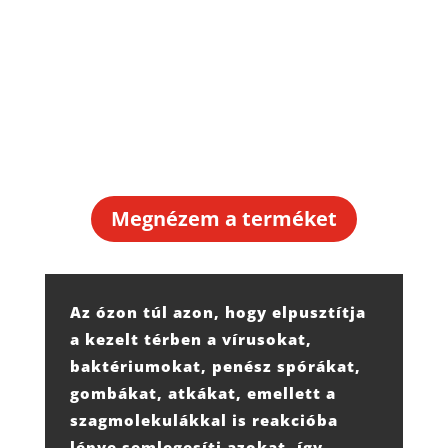
Megnézem a terméket
Az ózon túl azon, hogy elpusztítja
a kezelt térben a vírusokat,
baktériumokat, penész spórákat,
gombákat, atkákat, emellett a
szagmolekulákkal is reakcióba
lépve semlegesíti azokat, így