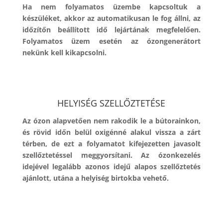
Ha nem folyamatos üzembe kapcsoltuk a
készüléket, akkor az automatikusan le fog állni, az
időzítőn beállított idő lejártának megfelelően.
Folyamatos üzem esetén az ózongenerátort
nekünk kell kikapcsolni.
HELYISÉG SZELLŐZTETÉSE
Az ózon alapvetően nem rakodik le a bútorainkon,
és rövid időn belül oxigénné alakul vissza a zárt
térben, de ezt a folyamatot kifejezetten javasolt
szellőztetéssel meggyorsítani. Az ózonkezelés
idejével legalább azonos idejű alapos szellőztetés
ajánlott, utána a helyiség birtokba vehető.