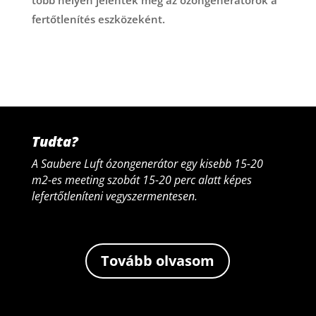
több helyen jelentek meg az ózongenerátorok a
fertőtlenítés eszközeként.
Tudta?
A Saubere Luft ózongenerátor egy kisebb 15-20
m2-es meeting szobát 15-20 perc alatt képes
lefertőtleníteni vegyszermentesen.
Tovább olvasom