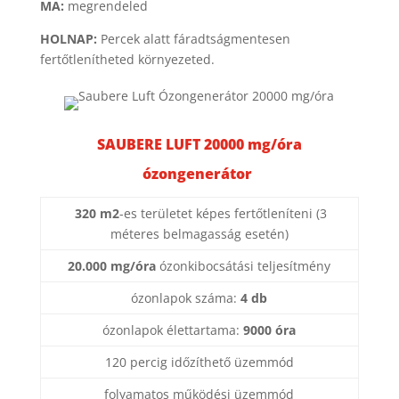
MA:
megrendeled
HOLNAP:
Percek alatt fáradtságmentesen
fertőtlenítheted környezeted.
SAUBERE LUFT 20000 mg/óra
ózongenerátor
320 m2
-es területet képes fertőtleníteni (3
méteres belmagasság esetén)
20.000 mg/óra
ózonkibocsátási teljesítmény
ózonlapok száma:
4 db
ózonlapok élettartama:
9000 óra
120 percig időzíthető üzemmód
folyamatos működési üzemmód