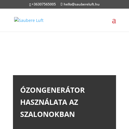
+36307565005
hello@saubereluft.hu
ÓZONGENERÁTOR
HASZNÁLATA AZ
SZALONOKBAN