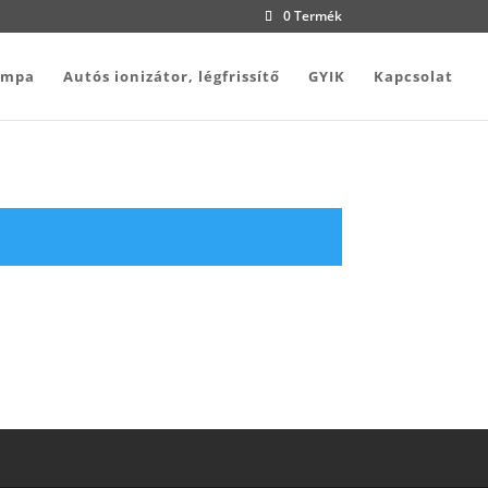
0 Termék
ámpa
Autós ionizátor, légfrissítő
GYIK
Kapcsolat