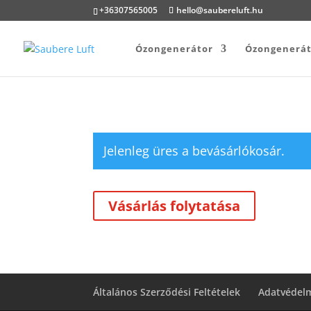
+36307565005
hello@saubereluft.hu
Ózongenerátor
Ózongenerát
Jelenleg üres a bevásárlókosár.
Vásárlás folytatása
Általános Szerződési Feltételek
Adatvédelm