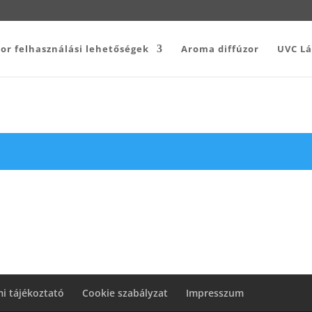
or felhasználási lehetőségek
Aroma diffúzor
UVC L
i tájékoztató
Cookie szabályzat
Impresszum