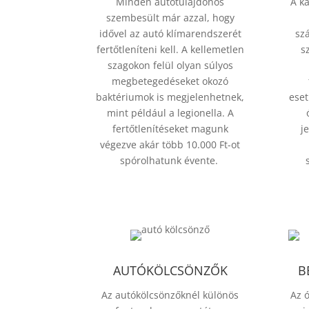
Minden autótulajdonos
A k
szembesült már azzal, hogy
idővel az autó klímarendszerét
szá
fertőtleníteni kell. A kellemetlen
s
szagokon felül olyan súlyos
megbetegedéseket okozó
baktériumok is megjelenhetnek,
eset
mint például a legionella. A
fertőtlenítéseket magunk
j
végezve akár több 10.000 Ft-ot
spórolhatunk évente.
AUTÓKÖLCSÖNZŐK
B
Az autókölcsönzőknél különös
Az 