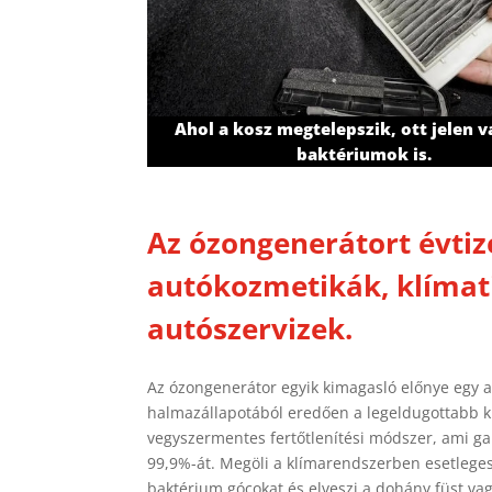
Ahol a kosz megtelepszik, ott jelen 
baktériumok is.
Az ózongenerátort évtiz
autókozmetikák, klímati
autószervizek.
Az ózongenerátor egyik kimagasló előnye egy au
halmazállapotából eredően a legeldugottabb kis
vegyszermentes fertőtlenítési módszer, ami gar
99,9%-át. Megöli a klímarendszerben esetlege
baktérium gócokat és elveszi a dohány füst vag