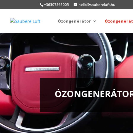
+36307565005
hello@saubereluft.hu
Ózongenerátor
Ózongenerát
ÓZONGENERÁTOR