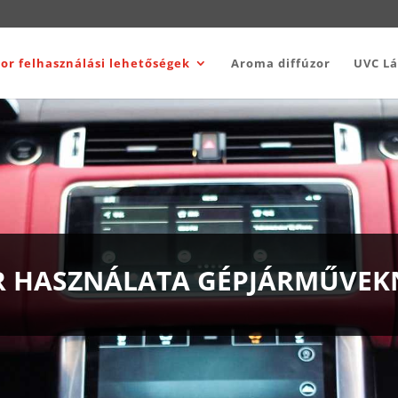
or felhasználási lehetőségek
Aroma diffúzor
UVC L
 HASZNÁLATA GÉPJÁRMŰVEK