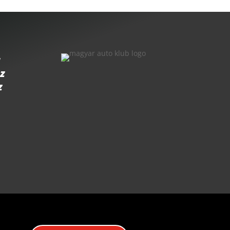
a
az
z