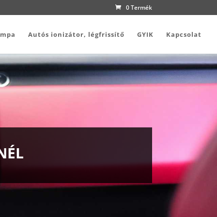
0 Termék
ámpa
Autós ionizátor, légfrissítő
GYIK
Kapcsolat
NÉL