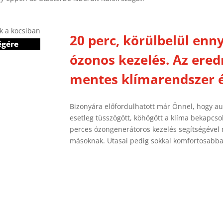
20 perc, körülbelül enny
égére
ózonos kezelés. Az ere
mentes klímarendszer é
Bizonyára előfordulhatott már Önnel, hogy au
esetleg tüsszögött, köhögött a klíma bekapcso
perces ózongenerátoros kezelés segítségével m
másoknak. Utasai pedig sokkal komfortosabba