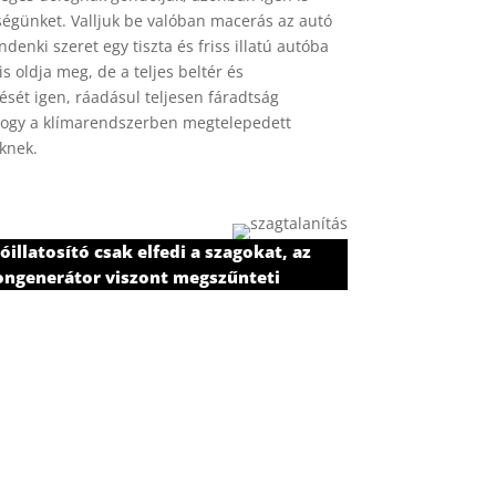
ségünket. Valljuk be valóban macerás az autó
ndenki szeret egy tiszta és friss illatú autóba
s oldja meg, de a teljes beltér és
ését igen, ráadásul teljesen fáradtság
hogy a klímarendszerben megtelepedett
knek.
óillatosító csak elfedi a szagokat, az
ongenerátor viszont megszűnteti