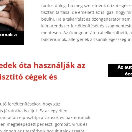
fontos dolog, ha meg szeretnénk őrizni egész
tisztán tartása, de emellett az is igaz, hogy mi
beülni. Ha a takarítást az ózongenerátor nem i
klímarendszer fertőtlenítését és szagmentesít
mentesen. Az ózongenerátorral elkerülhető, 
vannak a
baktériumok, allergének ártsanak egészségün
edek óta használják az
Az aut
óz
sztító cégek és
tó fertőtlenítésekor, hogy gáz
 járatokba is eljut. Ez az egyetlen
antáltan elpusztítja a vírusok és baktériumok
sen megtelepedett penészt, gombát, vírus és
y éppen az utastérbe kiborult italok szagát.