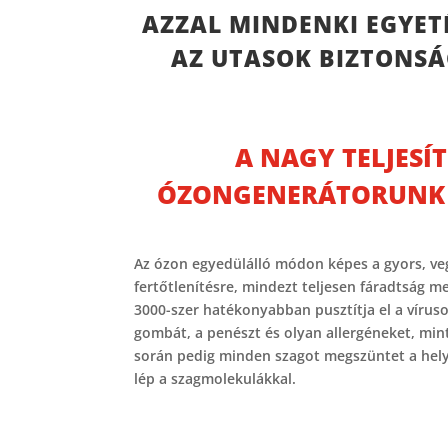
AZZAL MINDENKI EGYET
AZ UTASOK BIZTONSÁG
A NAGY TELJES
ÓZONGENERÁTORUNK
Az ózon egyedülálló módon képes a gyors, v
fertőtlenítésre, mindezt teljesen fáradtság m
3000-szer hatékonyabban pusztítja el a vírus
gombát, a penészt és olyan allergéneket, mint
során pedig minden szagot megszüntet a hely
lép a szagmolekulákkal.