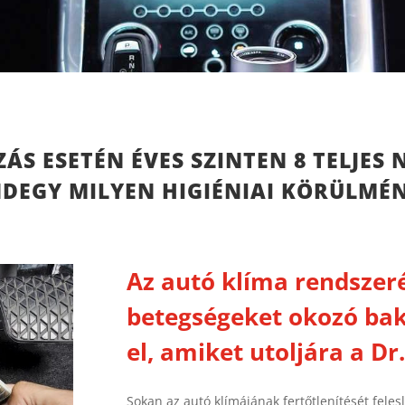
ZÁS ESETÉN ÉVES SZINTEN 8 TELJES
EGY MILYEN HIGIÉNIAI KÖRÜLMÉN
Az autó klíma rendszeré
betegségeket okozó ba
el, amiket utoljára a D
Sokan az autó klímájának fertőtlenítését fele