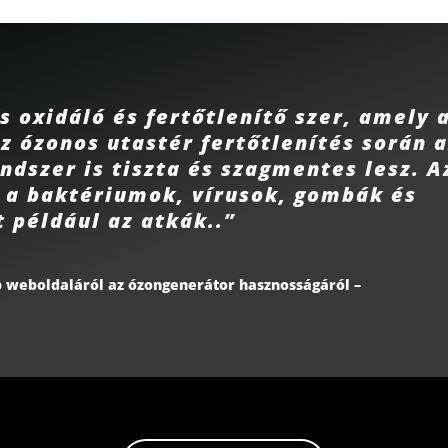
s oxidáló és fertőtlenítő szer, amely 
Az ózonos utastér fertőtlenítés során 
ndszer is tiszta és szagmentes lesz. A
k a baktériumok, vírusok, gombák és
 például az atkák..”
b weboldaláról az ózongenerátor hasznosságáról –