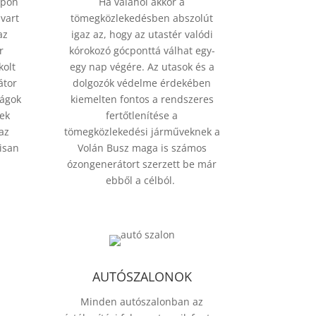
apon
Ha valahol akkor a
uvart
tömegközlekedésben abszolút
az
igaz az, hogy az utastér valódi
r
kórokozó gócponttá válhat egy-
olt
egy nap végére. Az utasok és a
átor
dolgozók védelme érdekében
ságok
kiemelten fontos a rendszeres
nek
fertőtlenítése a
az
tömegközlekedési járműveknek a
isan
Volán Busz maga is számos
ózongenerátort szerzett be már
ebből a célból.
AUTÓSZALONOK
Minden autószalonban az