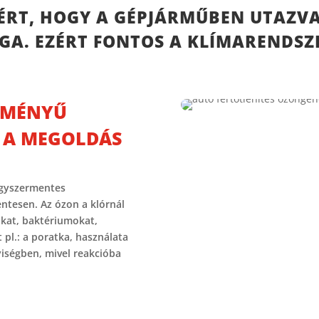
ÉRT, HOGY A GÉPJÁRMŰBEN UTAZV
A. EZÉRT FONTOS A KLÍMARENDSZE
ÍTMÉNYŰ
 A MEGOLDÁS
egyszermentes
entesen. Az ózon a klórnál
okat, baktériumokat,
 pl.: a poratka, használata
iségben, mivel reakcióba