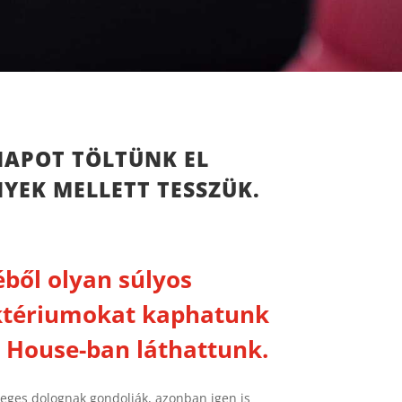
 NAPOT TÖLTÜNK EL
YEK MELLETT TESSZÜK.
ből olyan súlyos
ktériumokat kaphatunk
r. House-ban láthattunk.
sleges dolognak gondolják, azonban igen is