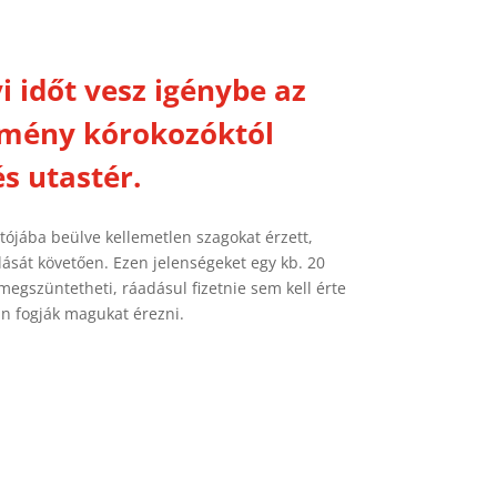
i időt vesz igénybe az
dmény kórokozóktól
s utastér.
tójába beülve kellemetlen szagokat érzett,
lását követően. Ezen jelenségeket egy kb. 20
egszüntetheti, ráadásul fizetnie sem kell érte
n fogják magukat érezni.