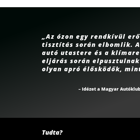
„Az ózon egy rendkívül erő
tisztítás során elbomlik. 
autó utastere és a klímare
eljárás során elpusztulna
olyan apró élősködők, mint
– Idézet a Magyar Autóklu
Tudta?