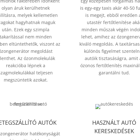
amionok rakterében időnként
Egy közepesen forgalmas n
olyan áruk kerülhetnek
is egy-egy taxis akár 40-50 f
llításra, melyek kellemetlen
is megejt, ebből eredően 
zagokat hagyhatnak maguk
utastér fertőtlenítése aká
után. Ezek egy szimpla
minden műszak végén indok
takarítással nem minden
lehet, amihez az ózongener
ben eltüntethetők, viszont az
kiváló megoldás. A taxitársa
ózongenerátor megoldást
különös figyelmet szentel
elenthet. Az ózonmolekulák
autóik tisztasáságra, amit 
reakcióba lépnek a
ózonos fertőtlenítés maxinál
szagmolekulákkal teljesen
garantálni tud.
megszüntetik azokat.
ETEGSZÁLLÍTÓ AUTÓK
HASZNÁLT AUTÓ
KERESKEDÉSEK
ózongenerátor hatékonyságát