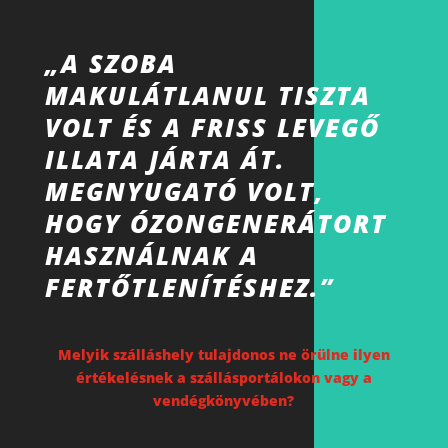
„A SZOBA
MAKULÁTLANUL TISZTA
VOLT ÉS A FRISS LEVEGŐ
ILLATA JÁRTA ÁT.
MEGNYUGATÓ VOLT,
HOGY ÓZONGENERÁTORT
HASZNÁLNAK A
FERTŐTLENÍTÉSHEZ.”
Melyik szálláshely tulajdonos ne örülne ilyen
értékelésnek a szállásportálokon vagy a
vendégkönyvében?