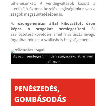
pihenésünket. A vendégváltások között a
sterilizáló ózonos kezelés segítségünkre van a
szagok megszüntetésében is.
Az
ózongenerátor által kibocsátott ózon
képes a szagokat semlegesíteni
és
szellőztetést követően ismét friss tiszta levegő
fogadhat minket a szálláshely helyiségeiben.
Az ózon semlegesít minden szagmolekulát, amivel
találkozik
PENÉSZEDÉS,
GOMBÁSODÁS