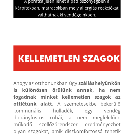
A poratka jelen lehet a padlószőnyegben a
kárpítokban, matracokban mely allergiás reakciókat
válthatnak ki vendégeinkben.
KELLEMETLEN SZAGOK
Ahogy az otthonunkban úgy
szálláshelyünkön
is különösen örülünk annak, ha nem
fogadnak minket kellemetlen szagok az
ottlétünk alatt
. A szemetesekbe bekerülő
kommunális hulladék, egy vendég
dohányfüstös ruhái, a nem megfelelően
működő szellőzőrendszer eredményezhet
olyan szagokat, amik diszkomfortossá tehetik