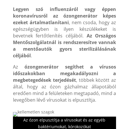
Legyen szó influenzáról vagy éppen
koronavírusról az ózongenerátor képes
ezeket ártalmatlanítani
, nem csoda, hogy az
egészségügyben is ilyen készülékeket is
bevetnek fertőtlenítés céljából.
Az Országos
Mentőszolgálatnál is rendszeresítve vannak
a mentőautók gyors sterilizálásának
céljából
.
Az
ózongenerátor segíthet a vírusos
időszakokban megakadályozni a
megbetegedések terjedését
, többek között az
által, hogy az ózon gázhalmaz állapotából
eredően mind a felületeken megtapadó, mind a
levegőben lévő vírusokat is elpusztítja.
Az ózon elpusztítja a vírusokat és az egyéb
baktériumokat, kórokozókat