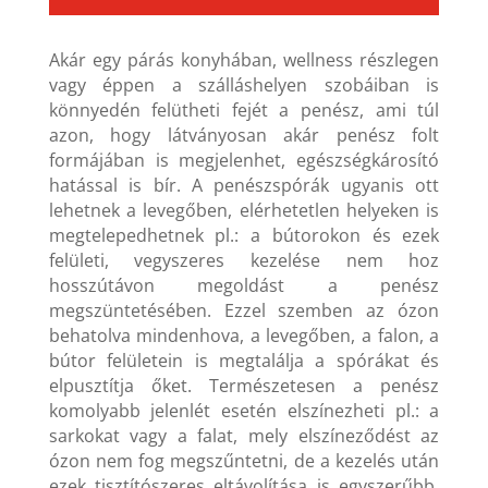
Akár egy párás konyhában, wellness részlegen
vagy éppen a szálláshelyen szobáiban is
könnyedén felütheti fejét a penész, ami túl
azon, hogy látványosan akár penész folt
formájában is megjelenhet, egészségkárosító
hatással is bír. A penészspórák ugyanis ott
lehetnek a levegőben, elérhetetlen helyeken is
megtelepedhetnek pl.: a bútorokon és ezek
felületi, vegyszeres kezelése nem hoz
hosszútávon megoldást a penész
megszüntetésében. Ezzel szemben az ózon
behatolva mindenhova, a levegőben, a falon, a
bútor felületein is megtalálja a spórákat és
elpusztítja őket. Természetesen a penész
komolyabb jelenlét esetén elszínezheti pl.: a
sarkokat vagy a falat, mely elszíneződést az
ózon nem fog megszűntetni, de a kezelés után
ezek tisztítószeres eltávolítása is egyszerűbb,