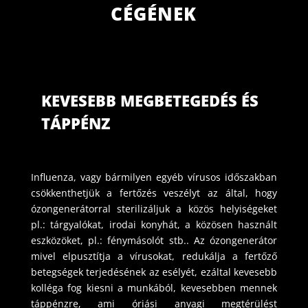
CÉGÉNEK
KEVESEBB MEGBETEGEDÉS ÉS
TÁPPÉNZ
Influenza, vagy bármilyen egyéb vírusos időszakban
csökkenthetjük a fertőzés veszélyt az által, hogy
ózongenerátorral sterilizáljuk a közös helyiségeket
pl.: tárgyalókat, irodai konyhát, a közösen használt
eszközöket, pl.: fénymásolót stb.. Az ózongenerátor
mivel elpusztítja a vírusokat, redukálja a fertőző
betegségek terjedésének az esélyét, ezáltal kevesebb
kolléga fog kiesni a munkából, kevesebben mennek
táppénzre, ami óriási anyagi megtérülést