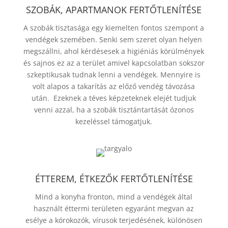
SZOBÁK, APARTMANOK FERTŐTLENÍTÉSE
A szobák tisztasága egy kiemelten fontos szempont a
vendégek szemében. Senki sem szeret olyan helyen
megszállni, ahol kérdésesek a higiéniás körülmények
és sajnos ez az a terület amivel kapcsolatban sokszor
szkeptikusak tudnak lenni a vendégek. Mennyire is
volt alapos a takarítás az előző vendég távozása
után. Ezeknek a téves képzeteknek elejét tudjuk
venni azzal, ha a szobák tisztántartását ózonos
kezeléssel támogatjuk.
ÉTTEREM, ÉTKEZŐK FERTŐTLENÍTÉSE
Mind a konyha fronton, mind a vendégek által
használt éttermi területen egyaránt megvan az
esélye a kórokozók, vírusok terjedésének, különösen