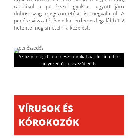
ráadásul a penésszel gyakran együtt járó
dohos szag megszüntetése is megvalósul. A
penész visszatérése ellen érdemes legalább 1-2
hetente megismételni a kezelést.
Az ózon megöli a penészspórákat az elérhetetlen
helyeken és a levegőben is
VÍRUSOK ÉS
KÓROKOZÓK