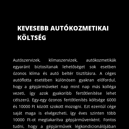
KEVESEBB AUTÓKOZMETIKAI
KÖLTSÉG
Autószervizek, klímaszervizek, autókozmetikák
egyaránt biztosítanak lehetőséget sok esetben
ózonos klíma és autó beltér tisztításra. A céges
autóflotta esetében különösen gyakran előfordul,
hogy a gépjárműveket nap mint nap más kolléga
vezeti, így azok gyakoribb fertőtlenítése lehet
célszerű. Egy-egy ózonos fertőtlenítés költsége 6000
és 10000 Ft között szokott mozogni. Ezt ezentúl cége
saját maga is elvégezheti, így éves szinten több
10000 Ft-ot megtakarítva gépjárművenként. Fontos
tudni, hogy a gépjárművek légkondicionálójában