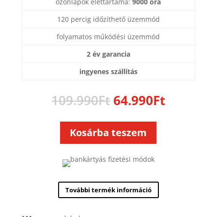
ózonlapok élettartama:
9000 óra
120 percig időzíthető üzemmód
folyamatos működési üzemmód
2 év garancia
ingyenes szállítás
Original
Current
109.990
Ft
64.990
Ft
price
price
was:
is:
109.990Ft.
64.990Ft
Kosárba teszem
További termék információ