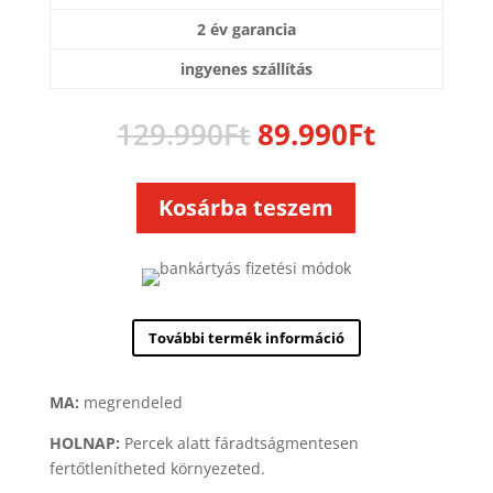
2 év garancia
ingyenes szállítás
Original
Current
129.990
Ft
89.990
Ft
price
price
was:
is:
129.990Ft.
89.990Ft
Kosárba teszem
További termék információ
MA:
megrendeled
HOLNAP:
Percek alatt fáradtságmentesen
fertőtlenítheted környezeted.