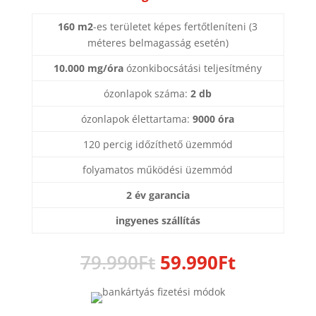
160 m2
-es területet képes fertőtleníteni (3
méteres belmagasság esetén)
10.000 mg/óra
ózonkibocsátási teljesítmény
ózonlapok száma:
2 db
ózonlapok élettartama:
9000 óra
120 percig időzíthető üzemmód
folyamatos működési üzemmód
2 év garancia
ingyenes szállítás
Original
Current
79.990
Ft
59.990
Ft
price
price
was:
is:
79.990Ft.
59.990Ft.