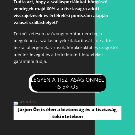
Tudta azt, hogy a szállásportálokat böngésző
vendégek majd 60%-a a tisztaságra adott
visszajelzések és értékelési pontszám alapján
választ szálláshelyet?
Természetesen az ózongenerátor nem fogja
megoldani a szálláshelyek kitakarítását , de a friss,
tiszta, allergének, vírusok, kórokozóktól és szagoktól
mentes levegőt és a fertőtlenített felületeket
garantálni tudja.
LEGYEN A TISZTASÁG ÖNNÉL
IS
5⭐-OS
Járjon Ön is élen a biztonság és a tisztaság
tekintetében