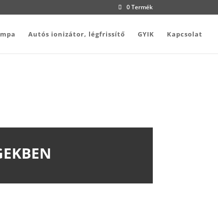
0 Termék
ámpa
Autós ionizátor, légfrissítő
GYIK
Kapcsolat
GEKBEN