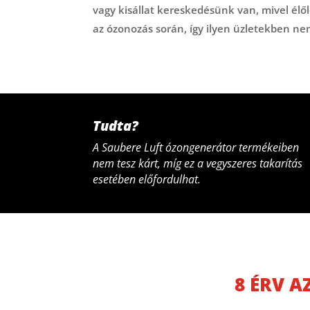
vagy kisállat kereskedésünk van, mivel él
az ózonozás során, így ilyen üzletekben n
Tudta?
A Saubere Luft ózongenerátor termékeiben
nem tesz kárt, míg ez a vegyszeres takarítás
esetében előfordulhat.
8 ÉRV 