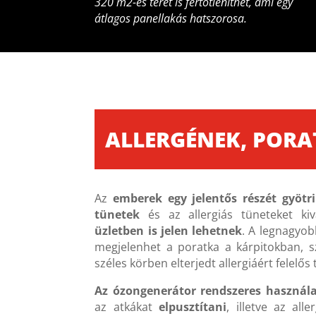
320 m2-es teret is fertőtleníthet, ami egy
átlagos panellakás hatszorosa.
ALLERGÉNEK, POR
Az
emberek egy jelentős részét gyötri
tünetek
és az allergiás tüneteket ki
üzletben is jelen lehetnek
. A legnagyob
megjelenhet a poratka a kárpitokban, s
széles körben elterjedt allergiáért felelős
Az ózongenerátor rendszeres használa
az atkákat
elpusztítani
, illetve az all