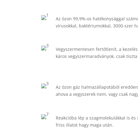
Az ózon 99,9%-os hatékonysággal számol
vírusokkal, baktériumokkal, 3000-szer h
Vegyszermentesen fertőtlenít, a kezel
káros vegyszermaradványok, csak tiszta 
Az ózon gáz halmazállapotából eredően 
ahova a vegyszerek nem, vagy csak na
Reakcióba lép a szagmolekulákkal is és s
friss illatot hagy maga után.