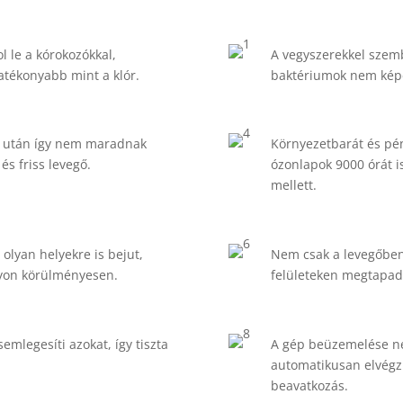
 le a kórokozókkal,
A vegyszerekkel szem
atékonyabb mint a klór.
baktériumok nem képe
és után így nem maradnak
Környezetbarát és pé
és friss levegő.
ózonlapok 9000 órát i
mellett.
olyan helyekre is bejut,
Nem csak a levegőben 
gyon körülményesen.
felületeken megtapadó
emlegesíti azokat, így tiszta
A gép beüzemelése né
automatikusan elvégzi
beavatkozás.