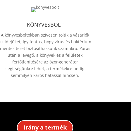
KÖNYVESBOLT
A könyvesboltokban szívesen töltik a vásárlók
az idejüket, így fontos, hogy vírus és baktérium
mentes teret biztosíthassunk számukra. Zárás
után a levegő, a könyvek és a felületek
fertőtlenítésére az ózongenerátor
segítségünkre lehet, a termékekre pedig
semmilyen káros hatással nincsen.
Irány a termék