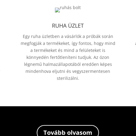
RUHA ÜZLET
Egy ruha üzletben a vásárlók a próbák során
megfogják a termékeket, így fontos, hogy mind
a termékeket és mind a felületeket is
könnyedén fertőtleníteni tudjuk. Az ózon
légnemű halmazállapotából eredően képes
r
mindenhova eljutni és vegyszermentesen
sterilizálni.
Tovább olvasom