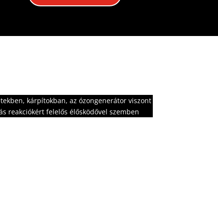
etekben, kárpítokban, az ózongenerátor viszont
iás reakciókért felelős élősködővel szemben