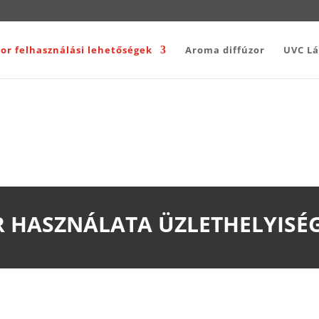
or felhasználási lehetőségek
Aroma diffúzor
UVC L
 HASZNÁLATA ÜZLETHELYISÉ