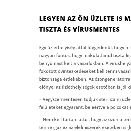
LEGYEN AZ ÖN ÜZLETE IS
TISZTA ÉS VÍRUSMENTES
Egy üzlethelyiség attól függetlenül, hogy mi
nagyon fontos, hogy makulátlanul tiszta leg
benyomást kelt a vásárlókban. A vírushely
fokozott óvintézkedéseket kell tenni vásár
biztonsága érdekében. Az ózongenerátorral 
előnyei az üzlethelyiségek esetében is jól
– Vegyszermentesen tudjuk sterilizálni üzle
felületeket egyaránt, beleértve a polcokat 
– Nem kell tartani attól, hogy az ózon a t
tenne igaz ez az élelmiszerek esetében is (