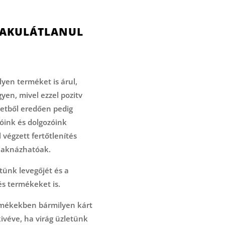
 MAKULÁTLANUL
lyen terméket is árul,
yen, mivel ezzel pozitv
zetből eredően pedig
lóink és dolgozóink
végzett fertőtlenítés
 kiaknázhatóak.
tünk levegőjét és a
és termékeket is.
ermékekben bármilyen kárt
kivéve, ha virág üzletünk