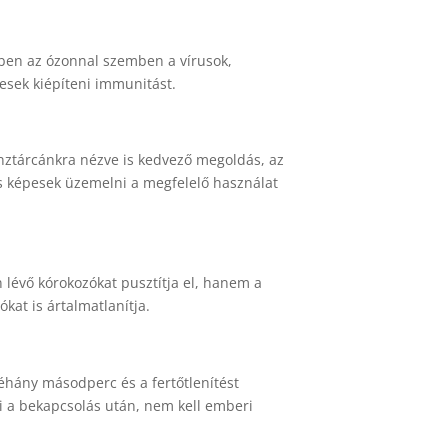
ben az ózonnal szemben a vírusok,
sek kiépíteni immunitást.
nztárcánkra nézve is kedvező megoldás, az
s képesek üzemelni a megfelelő használat
lévő kórokozókat pusztítja el, hanem a
kat is ártalmatlanítja.
hány másodperc és a fertőtlenítést
 a bekapcsolás után, nem kell emberi