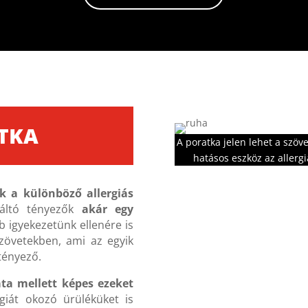
ATKA
A poratka jelen lehet a szöv
hatásos eszköz az allerg
k a különböző allergiás
váltó tényezők
akár egy
b igyekezetünk ellenére is
zövetekben, ami az egyik
 tényező.
ta mellett képes ezeket
ergiát okozó ürüléküket is