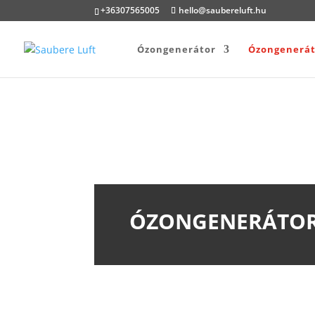
+36307565005
hello@saubereluft.hu
Ózongenerátor
Ózongenerát
ÓZONGENERÁTOR