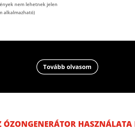
őlények nem lehetnek jelen
em alkalmazható)
Tovább olvasom
AZ ÓZONGENERÁTOR HASZNÁLATA 