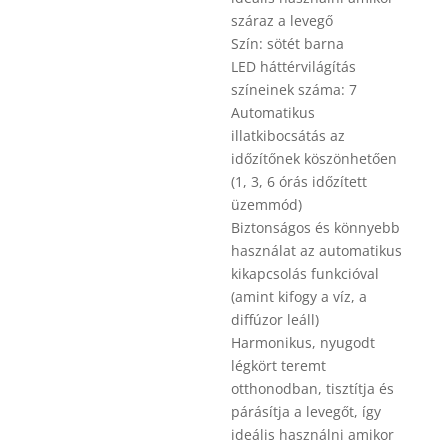
száraz a levegő
Szín: sötét barna
LED háttérvilágítás
színeinek száma: 7
Automatikus
illatkibocsátás az
időzítőnek köszönhetően
(1, 3, 6 órás időzített
üzemmód)
Biztonságos és könnyebb
használat az automatikus
kikapcsolás funkcióval
(amint kifogy a víz, a
diffúzor leáll)
Harmonikus, nyugodt
légkört teremt
otthonodban, tisztítja és
párásítja a levegőt, így
ideális használni amikor