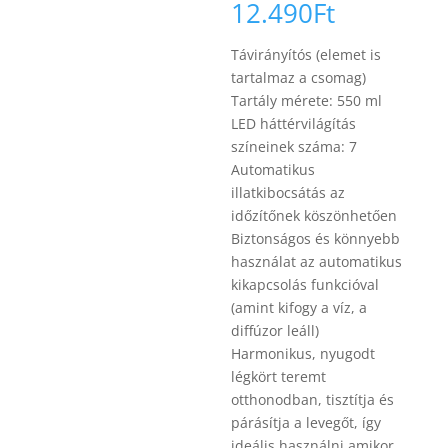
12.490
Ft
Távirányítós (elemet is
tartalmaz a csomag)
Tartály mérete: 550 ml
LED háttérvilágítás
színeinek száma: 7
Automatikus
illatkibocsátás az
időzítőnek köszönhetően
Biztonságos és könnyebb
használat az automatikus
kikapcsolás funkcióval
(amint kifogy a víz, a
diffúzor leáll)
Harmonikus, nyugodt
légkört teremt
otthonodban, tisztítja és
párásítja a levegőt, így
ideális használni amikor