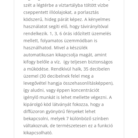
szét a légtérbe a víztartályba töltött vízbe
cseppentett illóolajokat, a porlasztás
ködszerű, hideg párát képez. A kényelmes
használatot segíti elő, hogy távirányítóval
rendelkezik. 1, 3, 6 órás időzített üzemelés
mellett, folyamatos üzemmódban is
használhatod. Mivel a készülék
automatikusan kikapcsolja magát, amint
kifogy belőle a víz, így teljesen biztonságos
a működése. Rendkívül halk, 35 decibelen
üzemel (30 decibelnek felel meg a
levegővétel hangja összehasonlításképpen),
így aludni, vagy éppen koncentrációt
igénylő munkát is lehet mellette végezni. A
kipárolgó köd látványát fokozza, hogy a
diffúzoron gyönyörű fényeket lehet
bekapcsolni, melyek 7 különböző színben
váltakoznak, de természetesen ez a funkció
kikapcsolható.