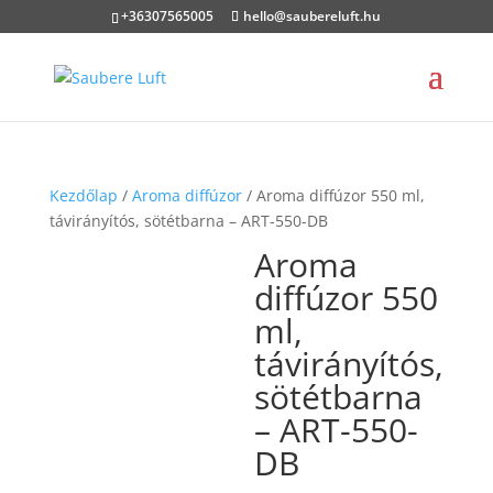
+36307565005
hello@saubereluft.hu
Kezdőlap
/
Aroma diffúzor
/ Aroma diffúzor 550 ml,
távirányítós, sötétbarna – ART-550-DB
Aroma
diffúzor 550
ml,
távirányítós,
sötétbarna
– ART-550-
DB