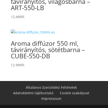
távirányítós, világosbarna –
ART-550-LB
12.490
Ft
Aroma diffúzor 550 ml,
távirányítós, sötétbarna –
CUBE-550-DB
12.990
Ft
Általános Szerződési Feltételek
Adatvédelmi tájékoztató
Cookie szabályzat
Impresszum