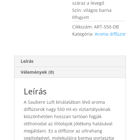
száraz a levegő
Szín: világos barna
Elfogyott
Cikkszám:
ART-550-DB
Kategória:
Aroma diffúzor
Leírás
Vélemények (0)
Leírás
A Saubere Luft kínálatában lévő aroma
diffúzorok nagy 550 ml-es víztartályuknak
köszönhetően hosszan tartóan fogják
otthonodat az illóolajok jótékony hatásával
megáldani. Ez a diffúzor az ultrahang
segítségével, molekuláira bontva porlasztja