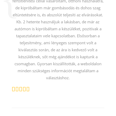
fertőtlenítési céllal vásároltam, otthoni használatra,
de kipróbáltam már gombásodás és dohos szag
eltüntetésére is, és abszolút teljesíti az elvárásokat.
Kb. 2 hetente használjuk a lakásban, de már az
autómon is kipróbáltam a készüléket, pozitívak a
tapasztalataim vele kapcsolatban. Elsősorban a
teljesítmény, ami lényeges szempont volt a
kiválasztás során, de az ára is kedvező volt a
készüléknek, sőt még ajándékot is kaptunk a
csomagban. Gyorsan kiszállították, a weboldalon
minden szükséges információt megtaláltam a
választáshoz.