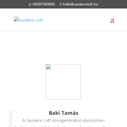
+36307565005
hello@saubereluft.hu
Baki Tamás
A Saubere Luft ózongenerátort elsősorban