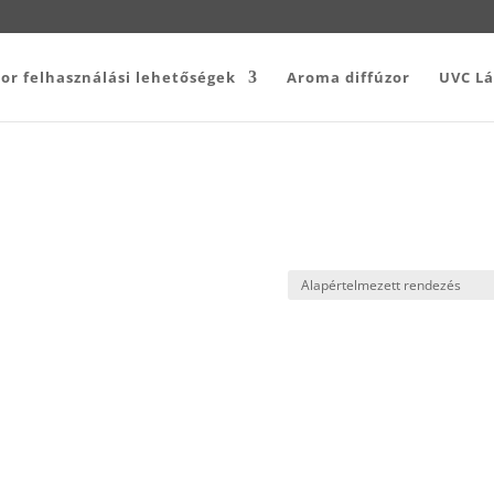
or felhasználási lehetőségek
Aroma diffúzor
UVC L