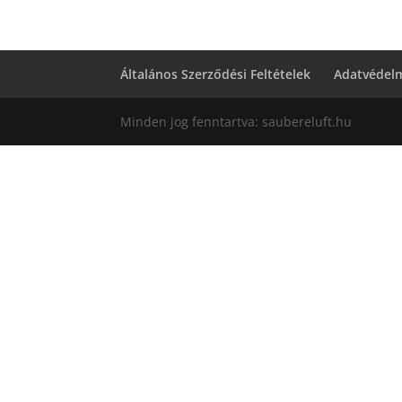
Általános Szerződési Feltételek
Adatvédelm
Minden jog fenntartva: saubereluft.hu