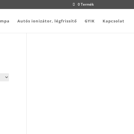
0 Termék
ámpa
Autós ionizátor, légfrissítő
GYIK
Kapcsolat