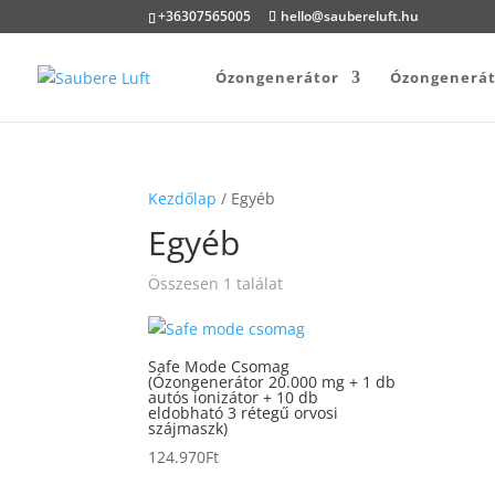
+36307565005
hello@saubereluft.hu
Ózongenerátor
Ózongenerát
Kezdőlap
/ Egyéb
Egyéb
Összesen 1 találat
Safe Mode Csomag
(Ózongenerátor 20.000 mg + 1 db
autós ionizátor + 10 db
eldobható 3 rétegű orvosi
szájmaszk)
124.970
Ft